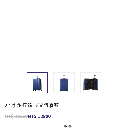
27吋 旅行箱 消光恆春藍
NT$ 15800
NT$ 12800
數量