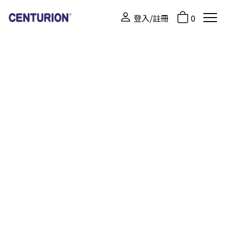
登入/註冊
0
商品相關分類
所有產品
百夫長旅行箱
關閉