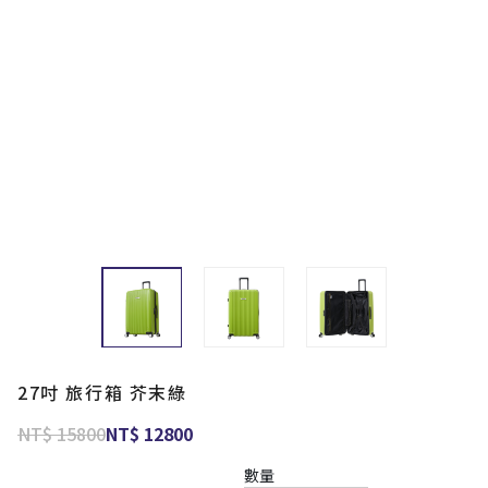
27吋 旅行箱 芥末綠
NT$ 15800
NT$ 12800
數量