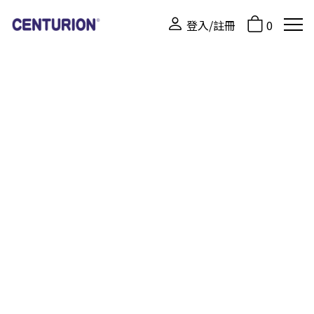
登入/註冊
0
商品相關分類
所有產品
百夫長旅行箱
關閉
關閉