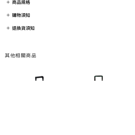
極輕稱霸：超輕羽量PC材質
商品規格
人體工學：玉山級彎月型手把及多段拉桿
箱體尺寸：25*35.3*54.5 (cm)(含輪)
業界第一：使用TSA008國際標準海關密碼鎖
購物須知
主要材質：耐衝擊PC+ABS、尼龍
主動安全：雙層複雜咬合防盜拉鍊
箱體淨重：2.75 (kg)
箱體容量：40 (L)
請注意！本網站商品數量眾多，多少會產生缺貨或停售
退換貨須知
畫龍點睛：NIFCO脆聲型內扣
之情況，下單成功或匯款成功不代表實質交易完成。我
壯闊內飾：稀有宮廷黑內裡布
退換貨及訂單相關問題請先與我們聯繫，我們將在第一
們仍保有保留接受訂單與否的權利。
時尚科技：航空級 萬向飛機輪
時間協助後續處理。
每台電腦因螢幕解析度不同，多少會有些許色差，物品
其他相關商品
原廠外盒及原廠包裝都屬於商品的一部分，遺失、毀損
皆以實品顏色為標準，若您是對顏色標準相當嚴格之買
或缺件，都可能影響您退貨的權益，也將依損毀程度扣
家，請謹慎確認再訂購。
除所需之整新費用。
下標前請慎選款式及顏色並仔細詳閱商品、價格、運費
「猶豫期」非「試用期」，在您還不確定是否要辦理退
等相關事宜。
貨以前，請勿拆封！一經拆封則依消費者保護法之規
定，無法享有七天猶豫期之權益且不得辦理退貨。